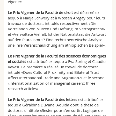
Vigener:
Le Prix Vigener de la Faculté de droit
est décerné ex-
aequo à Nadja Schwery et à Wossen Aregay pour leurs
travaux de doctorat, intitulés respectivement «Die
Korrelation von Nutzen und Haftung im Vertragsrecht»
et «Verwaltete Vielfalt. Ist der Nationalstaat die Antwort
auf den Pluralismus? Eine rechtstheoretische Analyse
une ihre Veranschaulichung am äthiopischen Beispiel».
Le Prix Vigener de la Faculté des sciences économiques
et sociales
est attribué ex æquo à Eva Spring et Claudio
Ravasi. La première a réalisé un travail de doctorat
intitulé «Does Cultural Proximity and Bilateral Trust
Affect International Trade and Migration?» et le second
«Internationalization of managerial careers: three
research articles».
Le Prix Vigener de la Faculté des lettres
est attribué ex
æquo à Géraldine Duvanel Aouida dont la thèse de
doctorat s’intitule «Rester pour s’en sortir. Logique de
récidive chez les jeunes en situation de délinquance» et