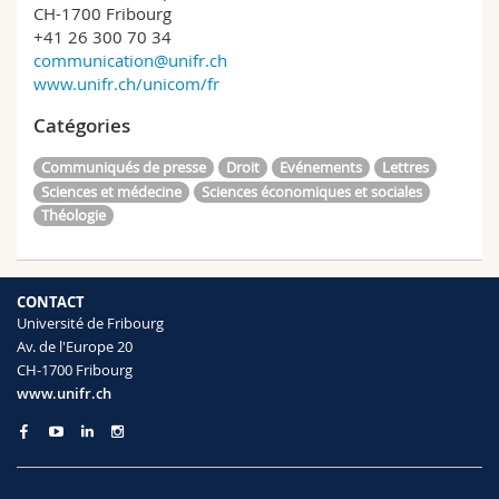
CH-1700 Fribourg
+41 26 300 70 34
communication@unifr.ch
www.unifr.ch/unicom/fr
Catégories
Communiqués de presse
Droit
Evénements
Lettres
Sciences et médecine
Sciences économiques et sociales
Théologie
CONTACT
Université de Fribourg
Av. de l'Europe 20
CH-1700 Fribourg
www.unifr.ch