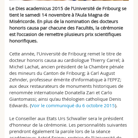
Sciences et médecine
Collaborateurs
Webmail
Le Dies academicus 2015 de l’Université de Fribourg se
tient le samedi 14 novembre à l’Aula Magna de
Interfacultaire
Doctorants
Miséricorde. En plus de la nomination des docteurs
Programme des cours
honoris causa par chacune des Facultés, la cérémonie
est l’occasion de remettre plusieurs prix scientifiques
MyUnifr
honorifiques.
Cette année, l’Université de Fribourg remet le titre de
docteur honoris causa au cardiologue Thierry Carrel; à
Michel Lachat, ancien président de la Chambre pénale
des mineurs du Canton de Fribourg; à Carl August
Zehnder, professeur émérite d’informatique à l’EPFZ;
aux deux restaurateurs de monuments historiques de
renommée internationale Donatella Zari et Carlo
Giantomassi; ainsi qu’au théologien catholique Denis
Edwards. (
Voir le communiqué du 6 octobre 2015
).
Le Conseiller aux Etats Urs Schwaller sera le président
d’honneur de la cérémonie. Les personnalités suivantes
prendront également la parole lors de la séance
académique: Astrid Epiney, rectrice de l’Université de