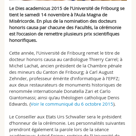
Sciences et médecine
Collaborateurs
Webmail
Le Dies academicus 2015 de l’Université de Fribourg se
tient le samedi 14 novembre à l’Aula Magna de
Interfacultaire
Doctorants
Miséricorde. En plus de la nomination des docteurs
Programme des cours
honoris causa par chacune des Facultés, la cérémonie
est l’occasion de remettre plusieurs prix scientifiques
MyUnifr
honorifiques.
Cette année, l’Université de Fribourg remet le titre de
docteur honoris causa au cardiologue Thierry Carrel; à
Michel Lachat, ancien président de la Chambre pénale
des mineurs du Canton de Fribourg; à Carl August
Zehnder, professeur émérite d’informatique à l’EPFZ;
aux deux restaurateurs de monuments historiques de
renommée internationale Donatella Zari et Carlo
Giantomassi; ainsi qu’au théologien catholique Denis
Edwards. (
Voir le communiqué du 6 octobre 2015
).
Le Conseiller aux Etats Urs Schwaller sera le président
d’honneur de la cérémonie. Les personnalités suivantes
prendront également la parole lors de la séance
académique: Astrid Epiney, rectrice de l’Université de