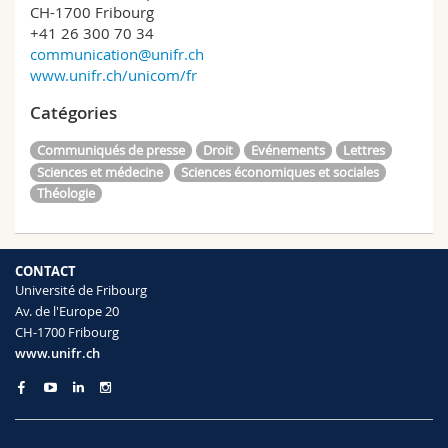
CH-1700 Fribourg
+41 26 300 70 34
communication@unifr.ch
www.unifr.ch/unicom/fr
Catégories
Communiqués de presse
Droit
Evénements
Lettres
Sciences et médecine
Sciences économiques et sociales
Théologie
CONTACT
Université de Fribourg
Av. de l'Europe 20
CH-1700 Fribourg
www.unifr.ch