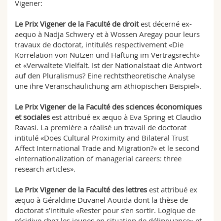
Vigener:
Le Prix Vigener de la Faculté de droit
est décerné ex-
aequo à Nadja Schwery et à Wossen Aregay pour leurs
travaux de doctorat, intitulés respectivement «Die
Korrelation von Nutzen und Haftung im Vertragsrecht»
et «Verwaltete Vielfalt. Ist der Nationalstaat die Antwort
auf den Pluralismus? Eine rechtstheoretische Analyse
une ihre Veranschaulichung am äthiopischen Beispiel».
Le Prix Vigener de la Faculté des sciences économiques
et sociales
est attribué ex æquo à Eva Spring et Claudio
Ravasi. La première a réalisé un travail de doctorat
intitulé «Does Cultural Proximity and Bilateral Trust
Affect International Trade and Migration?» et le second
«Internationalization of managerial careers: three
research articles».
Le Prix Vigener de la Faculté des lettres
est attribué ex
æquo à Géraldine Duvanel Aouida dont la thèse de
doctorat s’intitule «Rester pour s’en sortir. Logique de
récidive chez les jeunes en situation de délinquance» et