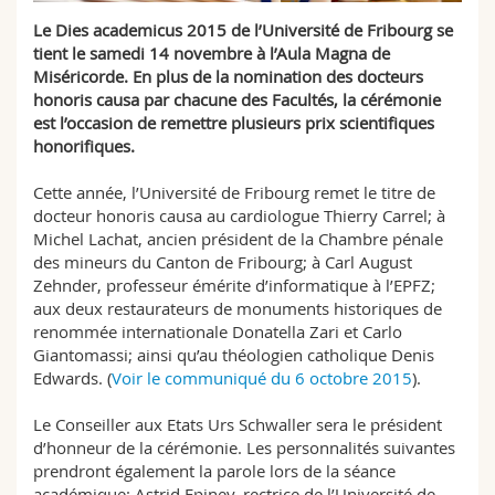
Sciences et médecine
Collaborateurs
Webmail
Le Dies academicus 2015 de l’Université de Fribourg se
tient le samedi 14 novembre à l’Aula Magna de
Interfacultaire
Doctorants
Miséricorde. En plus de la nomination des docteurs
Programme des cours
honoris causa par chacune des Facultés, la cérémonie
est l’occasion de remettre plusieurs prix scientifiques
MyUnifr
honorifiques.
Cette année, l’Université de Fribourg remet le titre de
docteur honoris causa au cardiologue Thierry Carrel; à
Michel Lachat, ancien président de la Chambre pénale
des mineurs du Canton de Fribourg; à Carl August
Zehnder, professeur émérite d’informatique à l’EPFZ;
aux deux restaurateurs de monuments historiques de
renommée internationale Donatella Zari et Carlo
Giantomassi; ainsi qu’au théologien catholique Denis
Edwards. (
Voir le communiqué du 6 octobre 2015
).
Le Conseiller aux Etats Urs Schwaller sera le président
d’honneur de la cérémonie. Les personnalités suivantes
prendront également la parole lors de la séance
académique: Astrid Epiney, rectrice de l’Université de