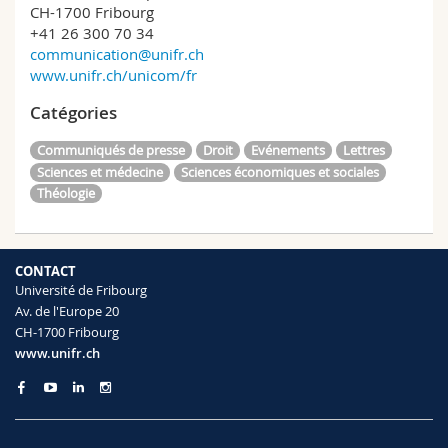
CH-1700 Fribourg
+41 26 300 70 34
communication@unifr.ch
www.unifr.ch/unicom/fr
Catégories
Communiqués de presse
Droit
Evénements
Lettres
Sciences et médecine
Sciences économiques et sociales
Théologie
CONTACT
Université de Fribourg
Av. de l'Europe 20
CH-1700 Fribourg
www.unifr.ch