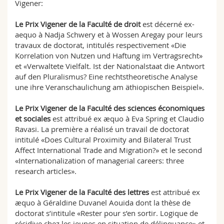
Vigener:
Le Prix Vigener de la Faculté de droit
est décerné ex-
aequo à Nadja Schwery et à Wossen Aregay pour leurs
travaux de doctorat, intitulés respectivement «Die
Korrelation von Nutzen und Haftung im Vertragsrecht»
et «Verwaltete Vielfalt. Ist der Nationalstaat die Antwort
auf den Pluralismus? Eine rechtstheoretische Analyse
une ihre Veranschaulichung am äthiopischen Beispiel».
Le Prix Vigener de la Faculté des sciences économiques
et sociales
est attribué ex æquo à Eva Spring et Claudio
Ravasi. La première a réalisé un travail de doctorat
intitulé «Does Cultural Proximity and Bilateral Trust
Affect International Trade and Migration?» et le second
«Internationalization of managerial careers: three
research articles».
Le Prix Vigener de la Faculté des lettres
est attribué ex
æquo à Géraldine Duvanel Aouida dont la thèse de
doctorat s’intitule «Rester pour s’en sortir. Logique de
récidive chez les jeunes en situation de délinquance» et