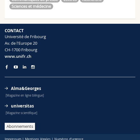
Sciences et médecine
CONTACT
Université de Fribourg
Av. de l'Europe 20
CH-1700 Fribourg
www.unifr.ch
Alma&Georges
[Magazine en ligne bilingue]
universitas
[Magazine scientifique]
Abonnements
Impressum
|
Mentions légales
|
Numéros d'urgence