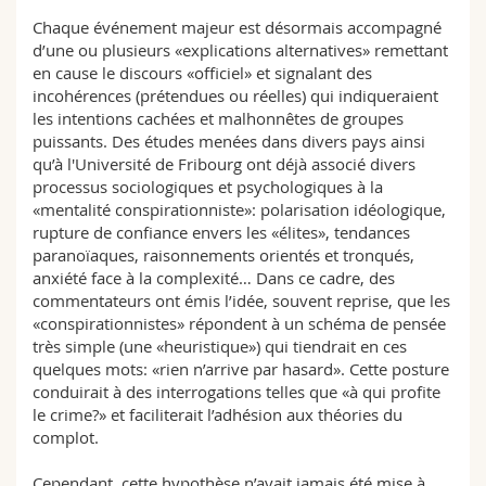
Chaque événement majeur est désormais accompagné
d’une ou plusieurs «explications alternatives» remettant
en cause le discours «officiel» et signalant des
incohérences (prétendues ou réelles) qui indiqueraient
les intentions cachées et malhonnêtes de groupes
puissants. Des études menées dans divers pays ainsi
qu’à l'Université de Fribourg ont déjà associé divers
processus sociologiques et psychologiques à la
«mentalité conspirationniste»: polarisation idéologique,
rupture de confiance envers les «élites», tendances
paranoïaques, raisonnements orientés et tronqués,
anxiété face à la complexité… Dans ce cadre, des
commentateurs ont émis l’idée, souvent reprise, que les
«conspirationnistes» répondent à un schéma de pensée
très simple (une «heuristique») qui tiendrait en ces
quelques mots: «rien n’arrive par hasard». Cette posture
conduirait à des interrogations telles que «à qui profite
le crime?» et faciliterait l’adhésion aux théories du
complot.
Cependant, cette hypothèse n’avait jamais été mise à