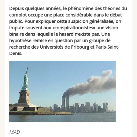
Sciences et médecine
Collaborateurs
Webmail
Depuis quelques années, le phénomène des théories du
complot occupe une place considérable dans le débat
Interfacultaire
Doctorants
public. Pour expliquer cette suspicion généralisée, on
Programme des cours
impute souvent aux «conspirationnistes» une vision
binaire dans laquelle le hasard n’existe pas. Une
MyUnifr
hypothèse remise en question par un groupe de
recherche des Universités de Fribourg et Paris-Saint-
Denis.
MAD