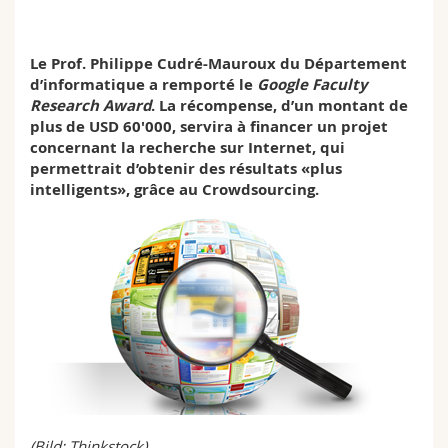
Sciences et médecine
Collaborateurs
Webmail
Le Prof. Philippe Cudré-Mauroux du Département
Interfacultaire
Doctorants
Programme des cours
d’informatique a remporté le
Google Faculty
Research Award
. La récompense, d’un montant de
MyUnifr
plus de USD 60'000, servira à financer un projet
concernant la recherche sur Internet, qui
permettrait d’obtenir des résultats «plus
intelligents», grâce au Crowdsourcing.
(Bild: Thinkstock)