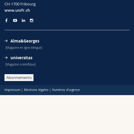
CH-1700 Fribourg
www.unifr.ch
Alma&Georges
[Magazine en ligne bilingue]
universitas
[Magazine scientifique]
Abonnements
Impressum
|
Mentions légales
|
Numéros d'urgence