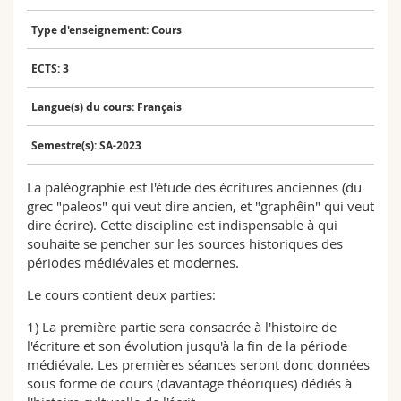
Sciences et médecine
Collaborateurs
Webmail
Type d'enseignement: Cours
Interfacultaire
Doctorants
Programme des cours
ECTS: 3
Langue(s) du cours: Français
MyUnifr
Semestre(s): SA-2023
La paléographie est l'étude des écritures anciennes (du
grec "paleos" qui veut dire ancien, et "graphêin" qui veut
dire écrire). Cette discipline est indispensable à qui
souhaite se pencher sur les sources historiques des
périodes médiévales et modernes.
Le cours contient deux parties:
1) La première partie sera consacrée à l'histoire de
l'écriture et son évolution jusqu'à la fin de la période
médiévale. Les premières séances seront donc données
sous forme de cours (davantage théoriques) dédiés à