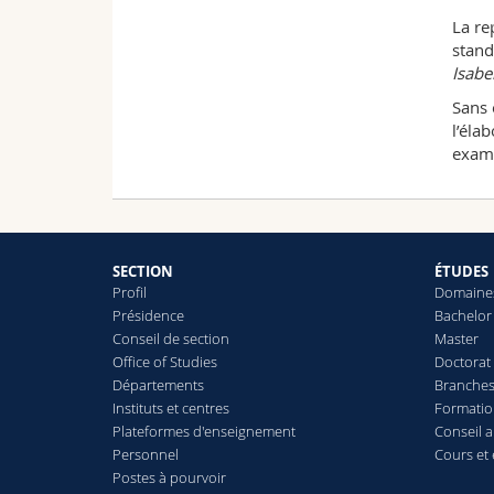
La re
stand
Isabe
Sans 
l’él
exami
SECTION
ÉTUDES
Profil
Domaines
Présidence
Bachelor
Conseil de section
Master
Office of Studies
Doctorat
Départements
Branches
Instituts et centres
Formatio
Plateformes d'enseignement
Conseil a
Personnel
Cours et
Postes à pourvoir