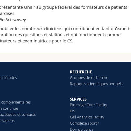
présentante UniFr au groupe fédéral des formateurs de patients
ardisés
lle Schouwey
oublier les nombreux cliniciens qui contribuent en tant qu’experts 
aboration des questions et stations et qui fonctionnent comme
nateurs et examinatrices pour le CS.
RECHERCHE
 d'études
Groupes de recherche
Rapports scientifiques annuels
SERVICES
 complémentaires
Bioimage Core Facility
n continue
BIS
ux études et contacts
Cell Analytics Facility
 examens
Complexe sportif
Don du corps