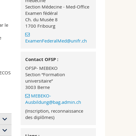
médecine
Section Médecine - Med-Office
Examen fédéral
Ch. du Musée 8
r le
1700 Fribourg
e
ExamenFederalMed@unifr.ch
Contact OFSP :
OFSP- MEBEKO
e ECOS
Section “Formation
universitaire”
3003 Berne
MEBEKO-
Ausbildung@bag.admin.ch
(Inscription, reconnaissance
des diplômes)
Liens :