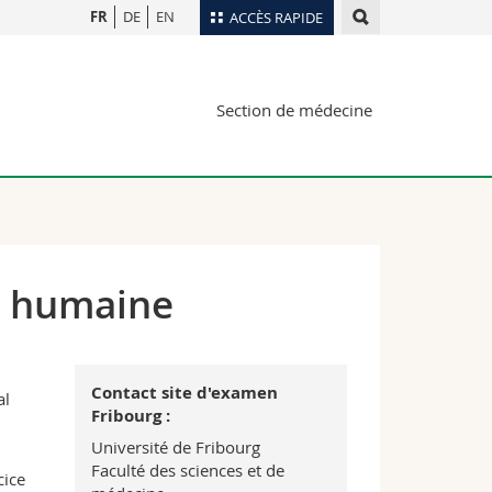
FR
DE
EN
ACCÈS RAPIDE
Annuaire du personnel
Section de médecine
Plan d'accès
nts
Bibliothèques
Webmail
rs
Programme des cours
MyUnifr
e humaine
Contact site d'examen
al
Fribourg :
Université de Fribourg
Faculté des sciences et de
cice