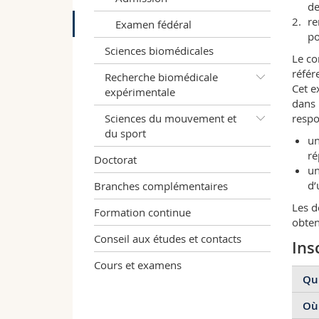
de
re
Examen fédéral
po
Sciences biomédicales
Le co
référ
Recherche biomédicale
Cet e
expérimentale
dans 
Sciences du mouvement et
respo
du sport
un
ré
Doctorat
un
d’
Branches complémentaires
Les d
Formation continue
obten
Conseil aux études et contacts
Ins
Cours et examens
Qui
Où 