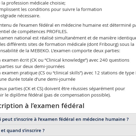
 la profession médicale choisie;
mplissent les conditions pour suivre la formation
stgrade nécessaire.
ntenu de l’examen fédéral en médecine humaine est déterminé pa
entiel de compétences PROFILES.
xamen national est réalisé simultanément et de manière identiqu
les différents sites de formation médicale (dont Fribourg) sous la
nsabilité de la MEBEKO. L’examen comporte deux parties:
 examen écrit (CK ou “Clinical knowledge”) avec 240 questions
parties sur deux demi-journées
 examen pratique (CS ou “clinical skills”) avec 12 stations de typ
une durée totale d’une demi-journée
eux parties (CK et CS) doivent être réussies séparément pour
ir le diplôme fédéral (pas de compensation possible).
cription à l’examen fédéral
 peut s’inscrire à l’examen fédéral en médecine humaine ?
et quand s’inscrire ?
Les étudiants ayant terminé un Mater en médecine humaine en