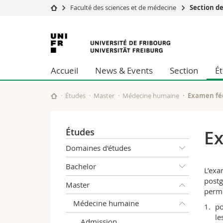
Faculté des sciences et de médecine
Section d
Université
Facultés
Université
Etudes
Théologie
de
Campus
Droit
Accueil
News & Events
Section
É
Recherche
Sciences é
Fribourg
Université
Lettres et
Formation continue
Sciences de
Études
Master
Médecine humaine
Examen fé
Sciences e
Interfacult
Études
Ex
Domaines d'études
Bachelor
L’exa
postg
Master
perme
Médecine humaine
po
le
Admission