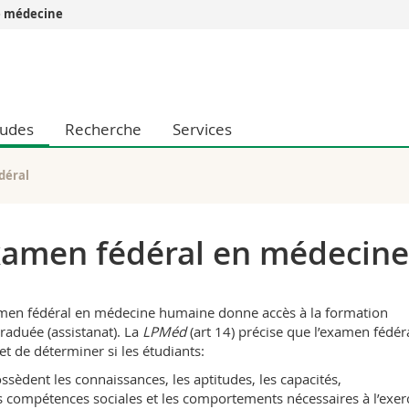
e médecine
Vous êtes
Futurs étudia
Etudiants
tudes
Recherche
Services
conomiques et sociales et management
Médias
 sciences humaines
Chercheurs
 l'éducation et de la formation
Collaborateu
déral
t médecine
Doctorants
aire
amen fédéral en médecin
men fédéral en médecine humaine donne accès à la formation
raduée (assistanat). La
LPMéd
(art 14) précise que l’examen fédér
t de déterminer si les étudiants:
ssèdent les connaissances, les aptitudes, les capacités,
s compétences sociales et les comportements nécessaires à l’exer