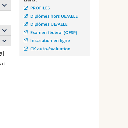
PROFILES
Diplômes hors UE/AELE
Diplômes UE/AELE
Examen fédéral (OFSP)
Inscription en ligne
e
CK auto-évaluation
al
ge
s et
 le
u