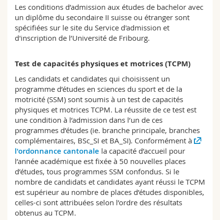
Sciences et médecine
Les conditions d’admission aux études de bachelor avec
Collaborateurs
Webmail
un diplôme du secondaire II suisse ou étranger sont
spécifiées sur le site du Service d'admission et
Interfacultaire
Doctorants
Programme des cours
d'inscription de l’Université de Fribourg.
MyUnifr
Test de capacités physiques et motrices (TCPM)
Les candidats et candidates qui choisissent un
programme d’études en sciences du sport et de la
motricité (SSM) sont soumis à un test de capacités
physiques et motrices TCPM. La réussite de ce test est
une condition à l’admission dans l’un de ces
programmes d’études (ie. branche principale, branches
complémentaires, BSc_SI et BA_SI). Conformément à
l'ordonnance cantonale
la capacité d’accueil pour
l’année académique est fixée à 50 nouvelles places
d’études, tous programmes SSM confondus. Si le
nombre de candidats et candidates ayant réussi le TCPM
est supérieur au nombre de places d’études disponibles,
celles-ci sont attribuées selon l’ordre des résultats
obtenus au TCPM.