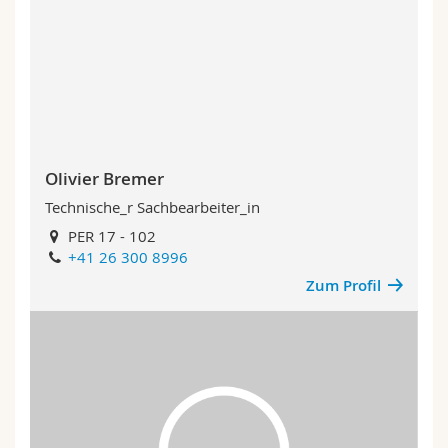
Math.-Nat. und Med. Fak.
Mitarbeitende
Webmail
Interfakultär
Doktorierende
Vorlesungsverzeichnis
MyUnifr
Olivier Bremer
Technische_r Sachbearbeiter_in
PER 17 - 102
+41 26 300 8996
Zum Profil