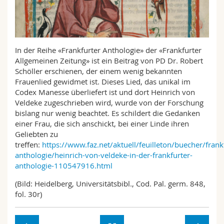
Math.-Nat. und Med. Fak.
Mitarbeitende
Webmail
Interfakultär
Doktorierende
Vorlesungsverzeichnis
In der Reihe «Frankfurter Anthologie» der «Frankfurter
Allgemeinen Zeitung» ist ein Beitrag von PD Dr. Robert
MyUnifr
Schöller erschienen, der einem wenig bekannten
Frauenlied gewidmet ist. Dieses Lied, das unikal im
Codex Manesse überliefert ist und dort Heinrich von
Veldeke zugeschrieben wird, wurde von der Forschung
bislang nur wenig beachtet. Es schildert die Gedanken
einer Frau, die sich anschickt, bei einer Linde ihren
Geliebten zu
treffen:
https://www.faz.net/aktuell/feuilleton/buecher/frank
anthologie/heinrich-von-veldeke-in-der-frankfurter-
anthologie-110547916.html
(Bild: Heidelberg, Universitätsbibl., Cod. Pal. germ. 848,
fol. 30r)