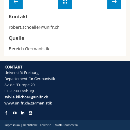
Kontakt
robert.schoeller@unifr.ch
Quelle
Bereich Germanistik
KONTAKT
Universität Freiburg
Departement für Germanistik
Av. de l'Europe 20
CH-1700 Freiburg
sylvia.kilchoer@unifr.ch
www.unifr.ch/germanistik
Impressum
|
Rechtliche Hinweise
|
Notfallnummern