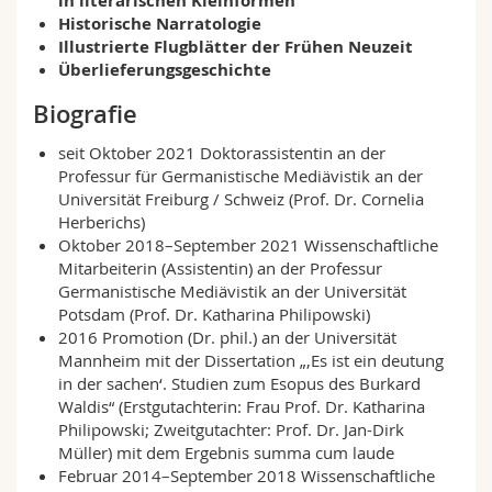
in literarischen Kleinformen
1700 Fribourg
Math.-Nat. und Med. Fak.
Mitarbeitende
Webmail
Historische Narratologie
Illustrierte Flugblätter der Frühen Neuzeit
MIS 05, 5131
Überlieferungsgeschichte
Interfakultär
Doktorierende
Vorlesungsverzeichnis
Biografie
Empfangszeit:
MyUnifr
Mittwoch: 11:00-12:00
seit Oktober 2021 Doktorassistentin an der
Professur für Germanistische Mediävistik an der
Sprechstunde während der Vorlesungszeit; bitte nur
Universität Freiburg / Schweiz (Prof. Dr. Cornelia
nach Anmeldung
Herberichs)
Oktober 2018–September 2021 Wissenschaftliche
+41 26 300 7878
Mitarbeiterin (Assistentin) an der Professur
Germanistische Mediävistik an der Universität
Potsdam (Prof. Dr. Katharina Philipowski)
2016 Promotion (Dr. phil.) an der Universität
Mannheim mit der Dissertation „‚Es ist ein deutung
in der sachen‘. Studien zum Esopus des Burkard
Waldis“ (Erstgutachterin: Frau Prof. Dr. Katharina
Philipowski; Zweitgutachter: Prof. Dr. Jan-Dirk
Müller) mit dem Ergebnis summa cum laude
Februar 2014–September 2018 Wissenschaftliche