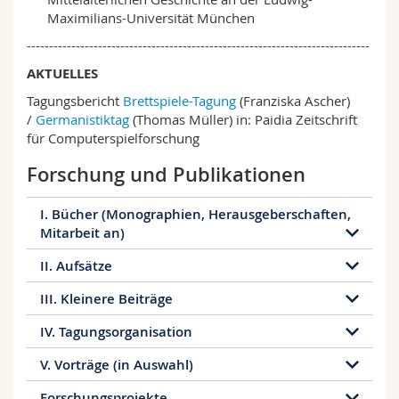
Maximilians-Universität München
-----------------------------------------------------------------------------
AKTUELLES
Tagungsbericht
Brettspiele-Tagung
(Franziska Ascher)
/
Germanistiktag
(Thomas Müller) in: Paidia Zeitschrift
für Computerspielforschung
Forschung und Publikationen
I. Bücher (Monographien, Herausgeberschaften,
Mitarbeit an)
II. Aufsätze
4 Publikationen
III. Kleinere Beiträge
10 Publikationen
Mitarbeit an: Cornelia Herberichs / Robert
IV. Tagungsorganisation
Schöller (Hrsg.): Fragmente und
7 Publikationen
Streit hören und Gerücht ansehen.
Fragmentierungen. Neue Zugänge zur
V. Vorträge (in Auswahl)
Streitgespräch und Allegorie als
4 Publikationen
mittelalterlichen deutschsprachigen
Brettspiele im Mittelalter und heute –
Darstellungsformen von Vertrauen und
Überlieferung. Freiburger Kolloquium 2023.
Forschungsprojekte