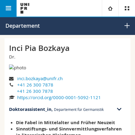
Philosophische Fakultät
Departement für Germanistik
Universität
Departement
Fakultäten
Studium
Inci Pia Bozkaya
Dr.
Informationen für
Campus
Theologische Fak.
Forschung
Ressourcen
Rechtswissenschaftliche Fak.
Studieninteressierte
inci.bozkaya@unifr.ch
+41 26 300 7878
Universität
Wirtschafts- und Sozialwissenschaftliche Fak.
Studierende
Personenverzeichnis
+41 26 300 7878
https://orcid.org/0000-0001-5092-1121
Weiterbildung
Philosophische Fak.
Medien
Ortsplan
Doktorassistent_in
,
Departement für Germanistik
Die Fabel in Mittelalter und Früher Neuzeit
MIS 05 bu. 5131
Fak. für Erziehungs- und Bildungswissenschaften
Forschende
Bibliotheken
Sinnstiftungs- und Sinnvermittlungsverfahren
Av. de l'Europe 20