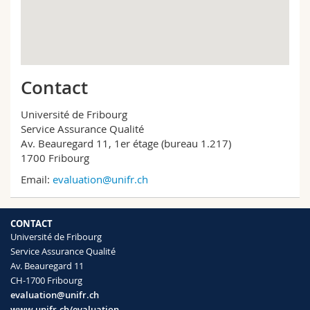
Sciences et médecine
Collaborateurs
Webmail
Interfacultaire
Doctorants
Programme des cours
Contact
MyUnifr
Université de Fribourg
Service Assurance Qualité
Av. Beauregard 11, 1er étage (bureau 1.217)
1700 Fribourg
Email:
evaluation@unifr.ch
CONTACT
Université de Fribourg
Service Assurance Qualité
Av. Beauregard 11
CH-1700 Fribourg
evaluation@unifr.ch
www.unifr.ch/evaluation