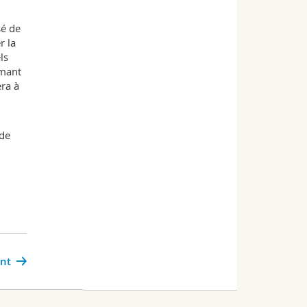
sé de
r la
ls
imant
era à
 de
ant