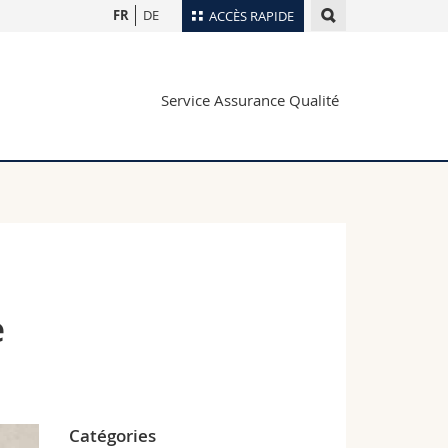
FR
DE
ACCÈS RAPIDE
Annuaire du personnel
Service Assurance Qualité
Plan d'accès
nts
Bibliothèques
Webmail
rs
Programme des cours
MyUnifr
e
Catégories