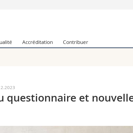
Vous êtes
Futurs étudia
Etudiants
alité
Accréditation
Contribuer
conomiques et sociales et management
Médias
 sciences humaines
Chercheurs
 l'éducation et de la formation
Collaborateu
t médecine
Doctorants
aire
.12.2023
u questionnaire et nouvell