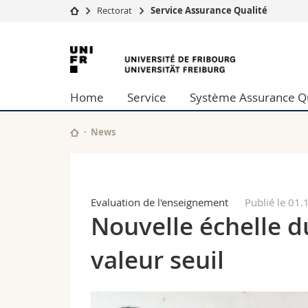
Rectorat
Service Assurance Qualité
Université
Facultés
Université
Etudes
Théologie
de
Campus
Droit
Home
Service
Système Assurance Qu
Recherche
Sciences é
Fribourg
Université
Lettres et
Formation continue
Sciences de
News
Sciences e
Interfacult
Evaluation de l'enseignement
Publié le 01
Nouvelle échelle d
valeur seuil