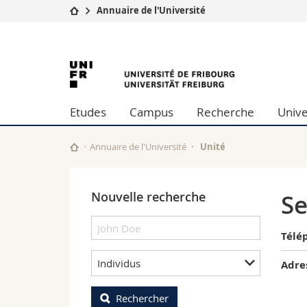
Annuaire de l'Université
Université
Facultés
University
Etudes
Théologie
Campus
Droit
of
Recherche
Sciences é
Etudes
Campus
Recherche
Unive
Université
Lettres et
Fribourg
Formation continue
Sciences de
Sciences e
Annuaire de l'Université
Unité
Interfacult
Nouvelle recherche
Se
Télé
Individus
Adre
Rechercher