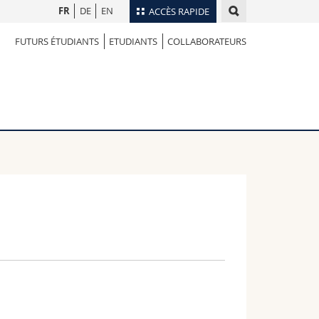
FR
DE
EN
ACCÈS RAPIDE
FUTURS ÉTUDIANTS
ETUDIANTS
COLLABORATEURS
Annuaire du personnel
Plan d'accès
nts
Bibliothèques
Webmail
rs
Programme des cours
MyUnifr