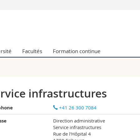
Vous êtes
Futurs étudia
Etudiants
conomiques et sociales et management
Médias
rsité
Facultés
Formation continue
 sciences humaines
Chercheurs
 l'éducation et de la formation
Collaborateu
t médecine
Doctorants
aire
rvice infrastructures
phone
+41 26 300 7084
sse
Direction administrative
Service infrastructures
Rue de l'Hôpital 4