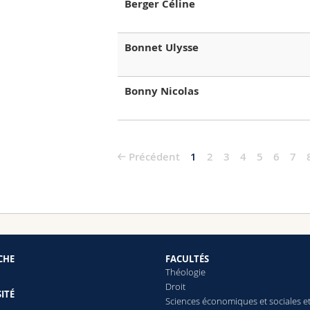
Berger Céline
Bonnet Ulysse
Bonny Nicolas
Précédent
1
2
3
4
5
6
7
CHE
FACULTÉS
Théologie
Droit
ITÉ
Sciences économiques et sociales e