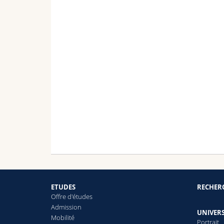
ETUDES
RECHER
Offre d'études
Admission
UNIVERS
Mobilité
Portrait