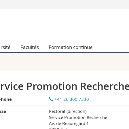
Vous êtes
Futurs étudia
Etudiants
conomiques et sociales et management
Médias
rsité
Facultés
Formation continue
 sciences humaines
Chercheurs
 l'éducation et de la formation
Collaborateu
t médecine
Doctorants
aire
rvice Promotion Recherch
phone
+41 26 300 7330
sse
Rectorat (direction)
Service Promotion Recherche
Av. de Beauregard 1