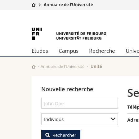
Annuaire de l'Université
Université
Facultés
University
Etudes
Théologie
Campus
Droit
of
Recherche
Sciences é
Etudes
Campus
Recherche
Unive
Université
Lettres et
Fribourg
Formation continue
Sciences de
Sciences e
Annuaire de l'Université
Unité
Interfacult
Nouvelle recherche
Se
Télé
Individus
Adre
Rechercher