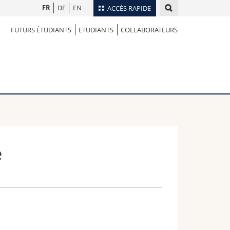
FR
DE
EN
ACCÈS RAPIDE
FUTURS ÉTUDIANTS
ETUDIANTS
COLLABORATEURS
Annuaire du personnel
Plan d'accès
nts
Bibliothèques
Webmail
rs
Programme des cours
MyUnifr
e