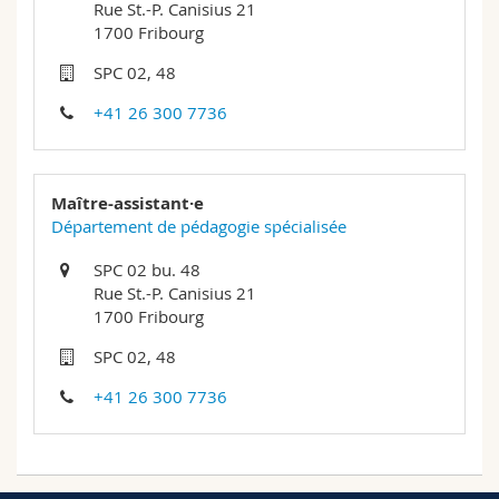
Rue St.-P. Canisius 21
Sciences et médecine
Collaborateurs
Webmail
1700 Fribourg
SPC 02, 48
Interfacultaire
Doctorants
Programme des cours
+41 26 300 7736
MyUnifr
Maître-assistant·e
Département de pédagogie spécialisée
SPC 02 bu. 48
Rue St.-P. Canisius 21
1700 Fribourg
SPC 02, 48
+41 26 300 7736