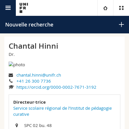
Annuaire de l'Université
Université
Nouvelle recherche
Facultés
Etudes
Chantal Hinni
Dr.
Vous êtes
Campus
Théologie
Recherche
Ressources
Droit
Futurs étudiants
Rechercher
chantal.hinni@unifr.ch
+41 26 300 7736
Université
Sciences économiques et sociales et management
Etudiants
Annuaire du personnel
https://orcid.org/0000-0002-7671-3192
Recherche avancée
Formation continue
Lettres et sciences humaines
Directeur·trice
Médias
Plan d'accès
Service scolaire régional de l’Institut de pédagogie
curative
Sciences de l'éducation et de la formation
Chercheurs
Bibliothèques
SPC 02 bu. 48