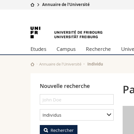
Annuaire de l'Université
Université
Facultés
University
Etudes
Théologie
Campus
Droit
of
Recherche
Sciences é
Etudes
Campus
Recherche
Unive
Université
Lettres et
Fribourg
Formation continue
Sciences de
Sciences e
Annuaire de l'Université
Individu
Interfacult
Nouvelle recherche
Pa
Individus
Rechercher