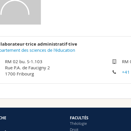
llaborateur·trice administratif·tive
artement des sciences de l'éducation
RM 02 bu. S-1.103
RM 0
Rue P.A. de Faucigny 2
+41
1700 Fribourg
CHE
FACULTÉS
Théologie
Droit