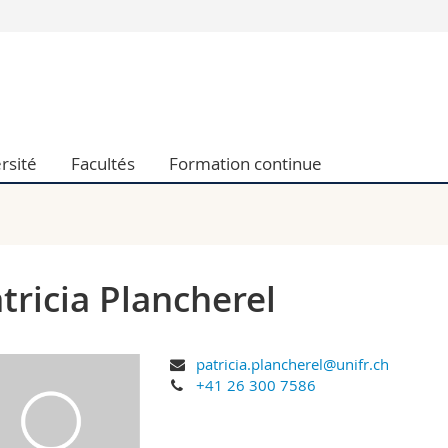
Vous êtes
Futurs étudia
Etudiants
conomiques et sociales et management
Médias
rsité
Facultés
Formation continue
 sciences humaines
Chercheurs
 l'éducation et de la formation
Collaborateu
t médecine
Doctorants
aire
tricia Plancherel
patricia.plancherel@unifr.ch
+41 26 300 7586