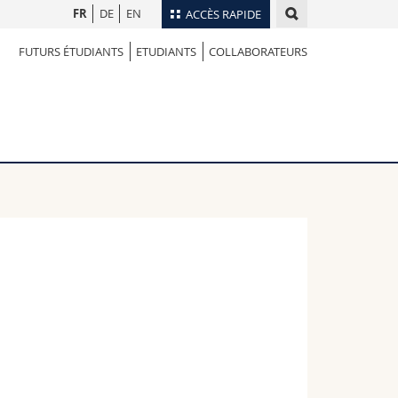
FR
DE
EN
ACCÈS RAPIDE
FUTURS ÉTUDIANTS
ETUDIANTS
COLLABORATEURS
Annuaire du personnel
Plan d'accès
nts
Bibliothèques
Webmail
rs
Programme des cours
MyUnifr