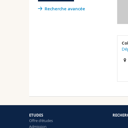
Recherche avancée
Co
Dép
ETUDES
RECHER
Offre d'études
Admission