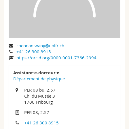
Sciences et médecine
Collaborateurs
Webmail
Interfacultaire
Doctorants
Programme des cours
MyUnifr
chennan.wang@unifr.ch
+41 26 300 8915
https://orcid.org/0000-0001-7366-2994
Assistant·e-docteur·e
Département de physique
PER 08 bu. 2.57
Ch. du Musée 3
1700 Fribourg
PER 08, 2.57
+41 26 300 8915