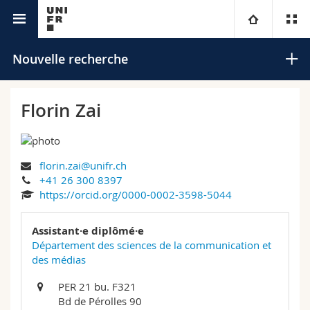
Annuaire de l'Université
Université
Nouvelle recherche
Facultés
Etudes
Florin Zai
Vous êtes
Campus
Théologie
florin.zai@unifr.ch
Recherche
Ressources
Droit
Futurs étudiants
Rechercher
+41 26 300 8397
https://orcid.org/0000-0002-3598-5044
Université
Sciences économiques et sociales et management
Etudiants
Annuaire du personnel
Recherche avancée
Assistant·e diplômé·e
Formation continue
Lettres et sciences humaines
Département des sciences de la communication et
Médias
Plan d'accès
des médias
Sciences de l'éducation et de la formation
Chercheurs
Bibliothèques
PER 21 bu. F321
Bd de Pérolles 90