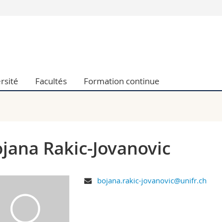
Vous êtes
Futurs étudia
Etudiants
conomiques et sociales et management
Médias
rsité
Facultés
Formation continue
 sciences humaines
Chercheurs
 l'éducation et de la formation
Collaborateu
t médecine
Doctorants
aire
jana Rakic-Jovanovic
bojana.rakic-jovanovic@unifr.ch