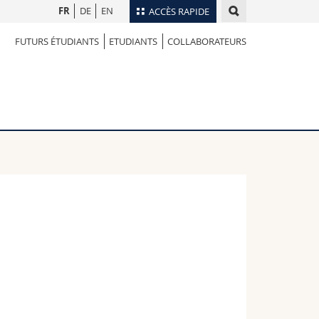
FR
DE
EN
ACCÈS RAPIDE
FUTURS ÉTUDIANTS
ETUDIANTS
COLLABORATEURS
Annuaire du personnel
Plan d'accès
nts
Bibliothèques
Webmail
rs
Programme des cours
MyUnifr