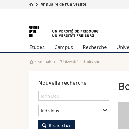
Annuaire de l'Université
Université
Facultés
University
Etudes
Théologie
Campus
Droit
of
Recherche
Sciences é
Etudes
Campus
Recherche
Unive
Université
Lettres et
Fribourg
Formation continue
Sciences de
Sciences e
Annuaire de l'Université
Individu
Interfacult
Nouvelle recherche
Bo
Individus
Rechercher