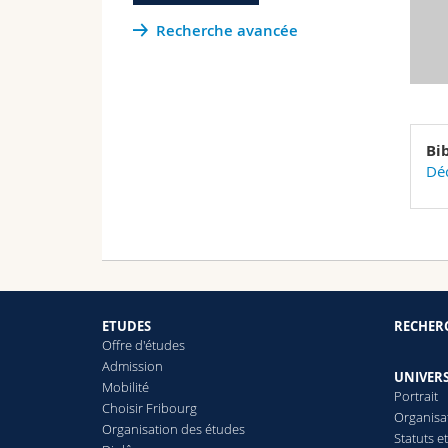
Recherche avancée
Bi
Déc
ETUDES
RECHER
Offre d'études
Admission
UNIVERS
Mobilité
Portrait
Choisir Fribourg
Organisa
Organisation des études
Statuts e