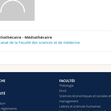
bliothécaire - Médiathécaire
anat de la Faculté des sciences et de médecine
CHE
FACULTÉS
Théologie
Droit
ITÉ
Sciences économiques et sociales e
management
tion
Lettres
et sciences humaines
t règlements