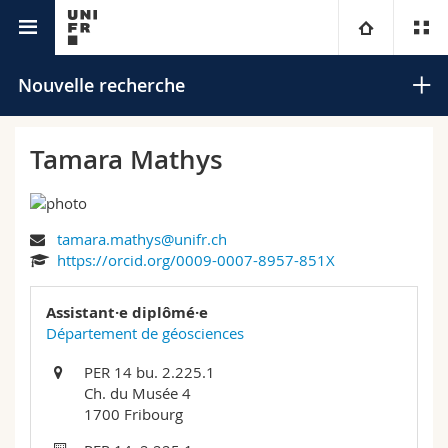
Annuaire de l'Université
Université
Nouvelle recherche
Facultés
Etudes
Tamara Mathys
Vous êtes
Campus
Théologie
tamara.mathys@unifr.ch
Recherche
Ressources
Droit
Futurs étudiants
Rechercher
https://orcid.org/0009-0007-8957-851X
Université
Sciences économiques et sociales et management
Etudiants
Annuaire du personnel
Assistant·e diplômé·e
Recherche avancée
Département de géosciences
Formation continue
Lettres et sciences humaines
Médias
Plan d'accès
PER 14 bu. 2.225.1
Ch. du Musée 4
Sciences de l'éducation et de la formation
Chercheurs
Bibliothèques
1700 Fribourg