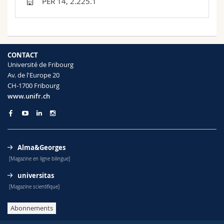
PER 14, 2.225.1
Sciences et médecine
Collaborateurs
Webmail
Interfacultaire
Doctorants
Programme des cours
CONTACT
MyUnifr
Université de Fribourg
Av. de l'Europe 20
CH-1700 Fribourg
www.unifr.ch
Alma&Georges
[Magazine en ligne bilingue]
universitas
[Magazine scientifique]
Abonnements