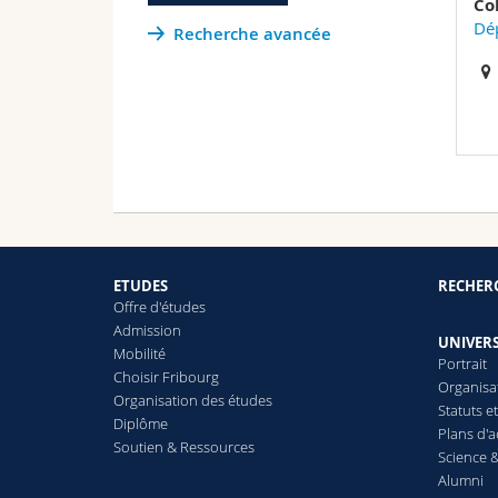
Co
Dé
Recherche avancée
ETUDES
RECHER
Offre d'études
Admission
UNIVERS
Mobilité
Portrait
Choisir Fribourg
Organisa
Organisation des études
Statuts e
Diplôme
Plans d'a
Soutien & Ressources
Science &
Alumni