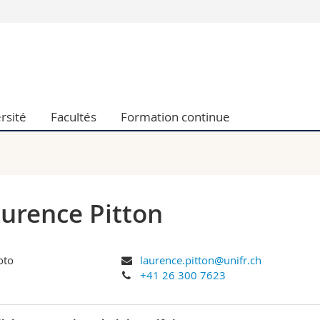
Vous êtes
Futurs étudia
Etudiants
conomiques et sociales et management
Médias
rsité
Facultés
Formation continue
 sciences humaines
Chercheurs
 l'éducation et de la formation
Collaborateu
t médecine
Doctorants
aire
urence Pitton
laurence.pitton@unifr.ch
+41 26 300 7623