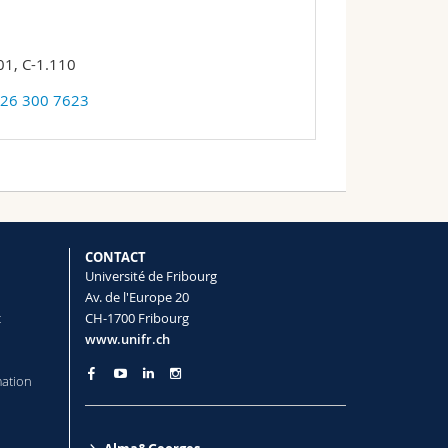
1, C-1.110
 26 300 7623
CONTACT
Université de Fribourg
Av. de l'Europe 20
t
CH-1700 Fribourg
www.unifr.ch
mation