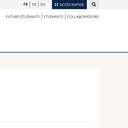
FR
DE
EN
ACCÈS RAPIDE
FUTURS ÉTUDIANTS
ETUDIANTS
COLLABORATEURS
Annuaire du personnel
Plan d'accès
nts
Bibliothèques
Webmail
rs
Programme des cours
MyUnifr