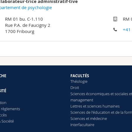
llaborateur·trice administratif·tive
partement de psychologie
RM 01 bu. C-1.110
RM 0
Rue P.A. de Faucigny 2
+41
1700 Fribourg
CHE
FACULTÉS
Théologie
Droit
ITÉ
Sciences économiques et sociales e
management
tion
Lettres
et sciences humaines
t règlements
Sciences de l'éducation et de la for
ccès
Sciences et médecine
 Société
Interfacultaire