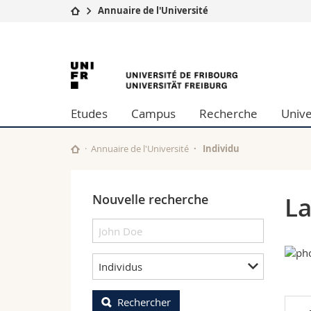
Annuaire de l'Université
Université
Facultés
University
Etudes
Théologie
Campus
Droit
of
Recherche
Sciences é
Etudes
Campus
Recherche
Unive
Université
Lettres et
Fribourg
Formation continue
Sciences de
Sciences e
Annuaire de l'Université
Individu
Interfacult
Nouvelle recherche
La
Individus
Rechercher