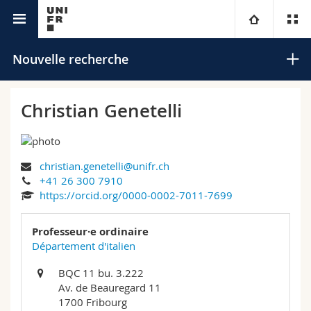
Annuaire de l'Université
Université
Nouvelle recherche
Facultés
Etudes
Christian Genetelli
Vous êtes
Campus
Théologie
christian.genetelli@unifr.ch
Recherche
Ressources
Droit
Futurs étudiants
Rechercher
+41 26 300 7910
https://orcid.org/0000-0002-7011-7699
Université
Sciences économiques et sociales et management
Etudiants
Annuaire du personnel
Recherche avancée
Professeur·e ordinaire
Formation continue
Lettres et sciences humaines
Département d'italien
Médias
Plan d'accès
BQC 11 bu. 3.222
Sciences de l'éducation et de la formation
Chercheurs
Bibliothèques
Av. de Beauregard 11
1700 Fribourg