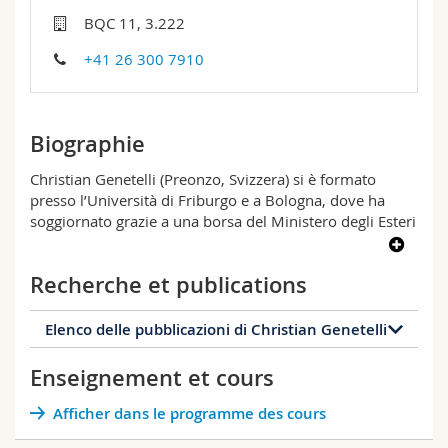
Sciences et médecine
Collaborateurs
Webmail
BQC 11, 3.222
+41 26 300 7910
Interfacultaire
Doctorants
Programme des cours
MyUnifr
Biographie
Christian Genetelli (Preonzo, Svizzera) si è formato
presso l’Università di Friburgo e a Bologna, dove ha
soggiornato grazie a una borsa del Ministero degli Esteri
italiano. A Zurigo, Politecnico Federale, ha svolto attività
di ricerca e di insegnamento. È stato professore invitato
Recherche et publications
nelle Università di Ginevra e Berna; è «commissario» di
italiano per il Liceo Cantonale di Bellinzona. I suoi
interessi filologici e critici (edizione, interpretazione e
Elenco delle pubblicazioni di Christian Genetelli
commento di testi, varianti d’autore, storia della
tradizione, lingua della poesia, epistolografia, ecc.) sono
Enseignement et cours
161 publications
di area moderna, dal Settecento alla contemporaneità,
con un occhio di particolare riguardo per figure
Afficher dans le programme des cours
2026
2025
2024
2023
affascinanti e di primo piano come Giacomo Leopardi,