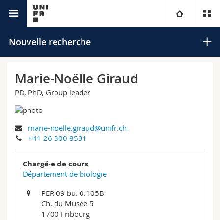
Annuaire de l'Université
Université
Nouvelle recherche
Facultés
Etudes
Marie-Noëlle Giraud
PD, PhD, Group leader
Vous êtes
Campus
Théologie
Recherche
Ressources
Droit
Futurs étudiants
Rechercher
marie-noelle.giraud@unifr.ch
+41 26 300 8531
Université
Sciences économiques et sociales et management
Etudiants
Annuaire du personnel
Recherche avancée
Chargé·e de cours
Formation continue
Lettres et sciences humaines
Département de biologie
Médias
Plan d'accès
PER 09 bu. 0.105B
Sciences de l'éducation et de la formation
Chercheurs
Bibliothèques
Ch. du Musée 5
1700 Fribourg