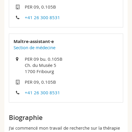
Sciences et médecine
Collaborateurs
Webmail
PER 09, 0.105B
+41 26 300 8531
Interfacultaire
Doctorants
Programme des cours
MyUnifr
Maître-assistant·e
Section de médecine
PER 09 bu. 0.105B
Ch. du Musée 5
1700 Fribourg
PER 09, 0.105B
+41 26 300 8531
Biographie
J'ai commencé mon travail de recherche sur la thérapie