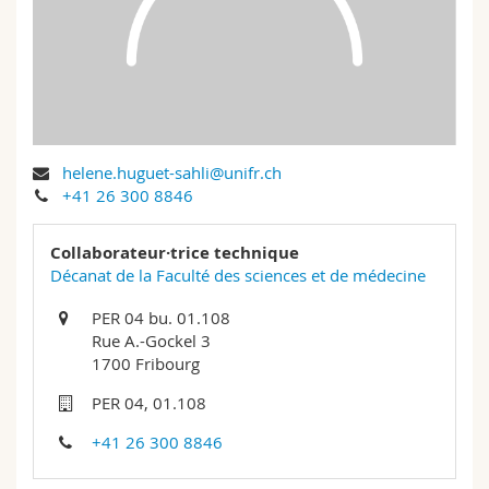
Sciences et médecine
Collaborateurs
Webmail
Interfacultaire
Doctorants
Programme des cours
MyUnifr
helene.huguet-sahli@unifr.ch
+41 26 300 8846
Collaborateur·trice technique
Décanat de la Faculté des sciences et de médecine
PER 04 bu. 01.108
Rue A.-Gockel 3
1700 Fribourg
PER 04, 01.108
+41 26 300 8846