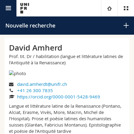
Annuaire de l'Université
Université
Nouvelle recherche
Facultés
Etudes
David Amherd
Prof. tit. Dr / habilitation (langue et littérature latines de
Vous êtes
Campus
Théologie
l'Antiquité à la Renaissance)
Recherche
Ressources
Droit
Futurs étudiants
Rechercher
david.amherdt@unifr.ch
Université
Sciences économiques et sociales et management
Etudiants
Annuaire du personnel
+41 26 300 7835
Recherche avancée
https://orcid.org/0000-0001-5428-9469
Formation continue
Lettres et sciences humaines
Langue et littérature latine de la Renaissance (Pontano,
Médias
Plan d'accès
Alciat, Erasme, Vivès, More, Macrin, Michel de
l'Hospital). Prose et poésie latines des humanistes
Sciences de l'éducation et de la formation
Chercheurs
Bibliothèques
suisses (Glaréan, Fabricius Montanus). Epistolographie
et poésie de l'Antiquité tardive