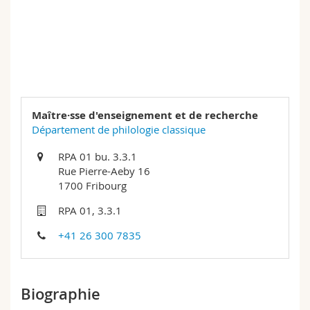
Sciences et médecine
Collaborateurs
Webmail
Interfacultaire
Doctorants
Programme des cours
MyUnifr
Maître·sse d'enseignement et de recherche
Département de philologie classique
RPA 01 bu. 3.3.1
Rue Pierre-Aeby 16
1700 Fribourg
RPA 01, 3.3.1
+41 26 300 7835
Biographie