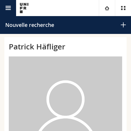
Annuaire de l'Université
Université
Nouvelle recherche
Facultés
Etudes
Patrick Häfliger
Vous êtes
Campus
Théologie
Recherche
Ressources
Droit
Futurs étudiants
Rechercher
Université
Sciences économiques et sociales et management
Etudiants
Annuaire du personnel
Recherche avancée
Formation continue
Lettres et sciences humaines
Médias
Plan d'accès
Sciences de l'éducation et de la formation
Chercheurs
Bibliothèques