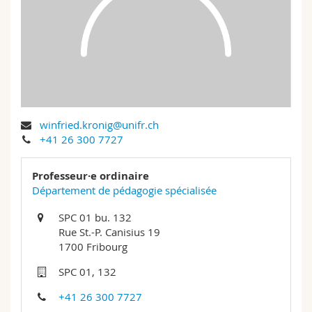
Sciences et médecine
Collaborateurs
Webmail
Interfacultaire
Doctorants
Programme des cours
MyUnifr
winfried.kronig@unifr.ch
+41 26 300 7727
Professeur·e ordinaire
Département de pédagogie spécialisée
SPC 01 bu. 132
Rue St.-P. Canisius 19
1700 Fribourg
SPC 01, 132
+41 26 300 7727