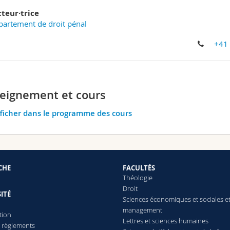
cteur·trice
artement de droit pénal
+41
eignement et cours
ficher dans le programme des cours
CHE
FACULTÉS
Théologie
Droit
ITÉ
Sciences économiques et sociales e
management
tion
Lettres
et sciences humaines
t règlements