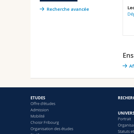
Le
Recherche avancée
Dép
Ens
Af
ETUDES
RECHER
Offre d'études
Admission
UNIVERS
Mobilité
Portrait
Choisir Fribourg
Organisa
Organisation des études
Statuts e