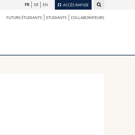
FR
DE
EN
ACCÈS RAPIDE
FUTURS ÉTUDIANTS
ETUDIANTS
COLLABORATEURS
Annuaire du personnel
Plan d'accès
nts
Bibliothèques
Webmail
rs
Programme des cours
MyUnifr