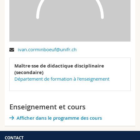
Sciences et médecine
Collaborateurs
Webmail
Interfacultaire
Doctorants
Programme des cours
MyUnifr
ivan.corminboeuf@unifr.ch
Maître·sse de didactique disciplinaire
(secondaire)
Département de formation à l'enseignement
Enseignement et cours
Afficher dans le programme des cours
CONTACT