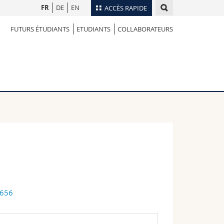
FR
DE
EN
ACCÈS RAPIDE
FUTURS ÉTUDIANTS
ETUDIANTS
COLLABORATEURS
Annuaire du personnel
Plan d'accès
nts
Bibliothèques
Webmail
rs
Programme des cours
MyUnifr
0656