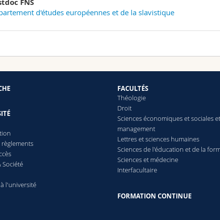
stdoc FNS
artement d'études européennes et de la slavistique
CHE
FACULTÉS
Théologie
Droit
ITÉ
Sciences économiques et sociales e
management
tion
Lettres
et sciences humaines
t règlements
Sciences de l'éducation et de la for
ccès
Sciences et médecine
 Société
Interfacultaire
 à l'université
FORMATION CONTINUE