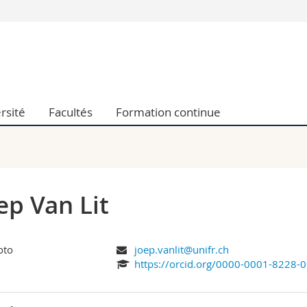
Vous êtes
Futurs étudia
Etudiants
conomiques et sociales et management
Médias
rsité
Facultés
Formation continue
 sciences humaines
Chercheurs
 l'éducation et de la formation
Collaborateu
t médecine
Doctorants
aire
ep Van Lit
joep.vanlit@unifr.ch
https://orcid.org/0000-0001-8228-