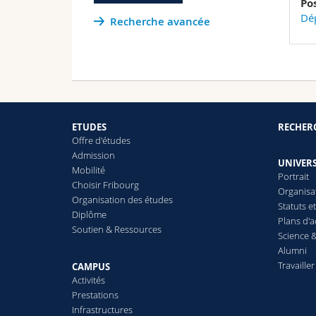
Po
Dép
Recherche avancée
ETUDES
RECHER
Offre d'études
Admission
UNIVERS
Mobilité
Portrait
Choisir Fribourg
Organisa
Organisation des études
Statuts e
Diplôme
Plans d'a
Soutien & Ressources
Science &
Alumni
Travailler
CAMPUS
Activités
Prestations
Infrastructures