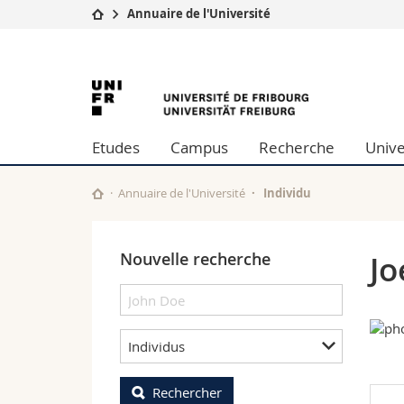
Annuaire de l'Université
Université
Facultés
University
Etudes
Théologie
Campus
Droit
of
Recherche
Sciences é
Etudes
Campus
Recherche
Unive
Université
Lettres et
Fribourg
Formation continue
Sciences de
Sciences e
Annuaire de l'Université
Individu
Interfacult
Nouvelle recherche
Jo
Individus
Rechercher