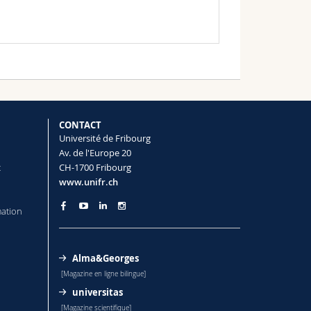
CONTACT
Université de Fribourg
Av. de l'Europe 20
t
CH-1700 Fribourg
www.unifr.ch
mation
Alma&Georges
[Magazine en ligne bilingue]
universitas
[Magazine scientifique]