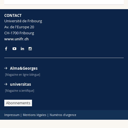
Sciences et médecine
Collaborateurs
Webmail
CONTACT
Interfacultaire
Doctorants
Programme des cours
Université de Fribourg
Av. de l'Europe 20
CH-1700 Fribourg
MyUnifr
www.unifr.ch
Alma&Georges
[Magazine en ligne bilingue]
universitas
[Magazine scientifique]
Abonnements
Impressum
|
Mentions légales
|
Numéros d'urgence