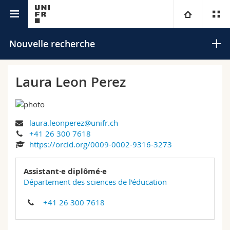
Annuaire de l'Université
Université
Nouvelle recherche
Facultés
Etudes
Laura Leon Perez
Vous êtes
Campus
Théologie
laura.leonperez@unifr.ch
Recherche
Ressources
Droit
Futurs étudiants
Rechercher
+41 26 300 7618
https://orcid.org/0009-0002-9316-3273
Université
Sciences économiques et sociales et management
Etudiants
Annuaire du personnel
Recherche avancée
Assistant·e diplômé·e
Formation continue
Lettres et sciences humaines
Département des sciences de l'éducation
Médias
Plan d'accès
+41 26 300 7618
Sciences de l'éducation et de la formation
Chercheurs
Bibliothèques