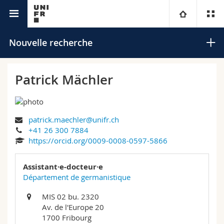
Annuaire de l'Université
Université
Nouvelle recherche
Facultés
Etudes
Patrick Mächler
Vous êtes
Campus
Théologie
patrick.maechler@unifr.ch
Recherche
Ressources
Droit
Futurs étudiants
Rechercher
+41 26 300 7884
https://orcid.org/0009-0008-0597-5866
Université
Sciences économiques et sociales et management
Etudiants
Annuaire du personnel
Recherche avancée
Assistant·e-docteur·e
Formation continue
Lettres et sciences humaines
Département de germanistique
Médias
Plan d'accès
MIS 02 bu. 2320
Sciences de l'éducation et de la formation
Chercheurs
Bibliothèques
Av. de l'Europe 20
1700 Fribourg