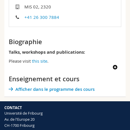
Sciences et médecine
Collaborateurs
Webmail
MIS 02, 2320
+41 26 300 7884
Interfacultaire
Doctorants
Programme des cours
MyUnifr
Biographie
Talks, workshops and publications:
Please visit
this site
.
Enseignement et cours
Afficher dans le programme des cours
CONTACT
Université de Fribourg
Av. de l'Europe 20
CH-1700 Fribourg