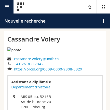
Annuaire de l'Université
Université
Nouvelle recherche
Facultés
Etudes
Cassandre Volery
Vous êtes
Campus
Théologie
cassandre.volery@unifr.ch
Recherche
Ressources
Droit
Futurs étudiants
Rechercher
+41 26 300 7942
https://orcid.org/0009-0000-9308-532X
Université
Sciences économiques et sociales et management
Etudiants
Annuaire du personnel
Recherche avancée
Assistant·e diplômé·e
Formation continue
Lettres et sciences humaines
Département d'histoire
Médias
Plan d'accès
MIS 05 bu. 5216B
Sciences de l'éducation et de la formation
Chercheurs
Bibliothèques
Av. de l'Europe 20
1700 Fribourg