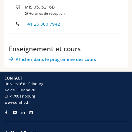
Sciences et médecine
Collaborateurs
Webmail
MIS 05, 5216B
Horaires de réception
Interfacultaire
Doctorants
Programme des cours
+41 26 300 7942
MyUnifr
Enseignement et cours
Afficher dans le programme des cours
CONTACT
Université de Fribourg
Av. de l'Europe 20
CH-1700 Fribourg
www.unifr.ch