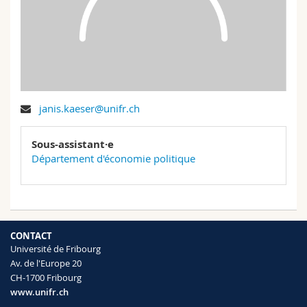
Sciences et médecine
Collaborateurs
Webmail
Interfacultaire
Doctorants
Programme des cours
MyUnifr
janis.kaeser@unifr.ch
Sous-assistant·e
Département d'économie politique
CONTACT
Université de Fribourg
Av. de l'Europe 20
CH-1700 Fribourg
www.unifr.ch