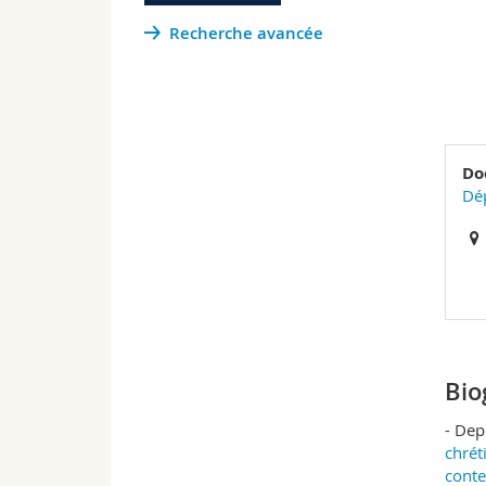
Recherche avancée
Do
Dép
Bio
- Dep
chrét
conte