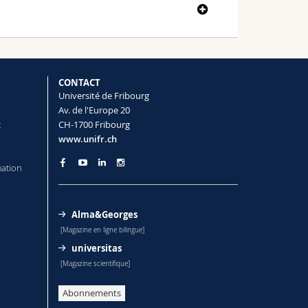
or) à l'Université de Berne (mémoire de
versité de Genève (UNIGE)
CONTACT
Université de Fribourg
Av. de l'Europe 20
t
CH-1700 Fribourg
www.unifr.ch
mation
Alma&Georges
[Magazine en ligne bilingue]
universitas
[Magazine scientifique]
Abonnements