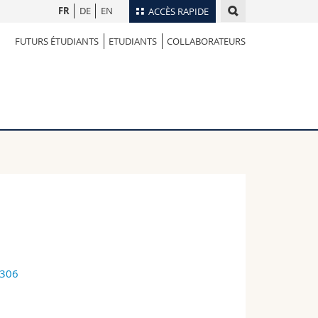
FR
DE
EN
ACCÈS RAPIDE
FUTURS ÉTUDIANTS
ETUDIANTS
COLLABORATEURS
Annuaire du personnel
Plan d'accès
nts
Bibliothèques
Webmail
rs
Programme des cours
MyUnifr
9306