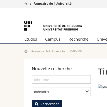
Annuaire de l'Université
Université
Facultés
University
Etudes
Théologie
Campus
Droit
of
Recherche
Sciences é
Etudes
Campus
Recherche
Unive
Université
Lettres et
Fribourg
Formation continue
Sciences de
Sciences e
Annuaire de l'Université
Individu
Interfacult
Nouvelle recherche
Ti
Individus
Rechercher