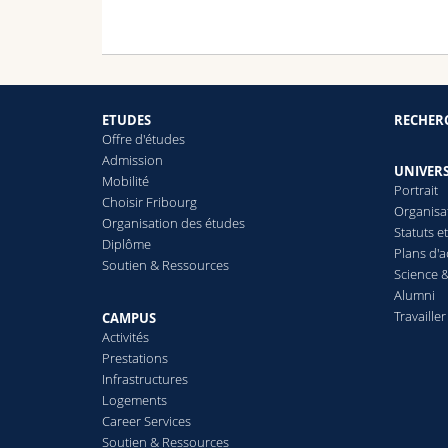
- 202
maste
- 201
Linke
ETUDES
RECHER
Offre d'études
Admission
UNIVERS
Mobilité
Portrait
Choisir Fribourg
Organisa
Organisation des études
Statuts e
Diplôme
Plans d'a
Soutien & Ressources
Science &
Alumni
Travailler
CAMPUS
Activités
Prestations
Infrastructures
Logements
Career Services
Soutien & Ressources