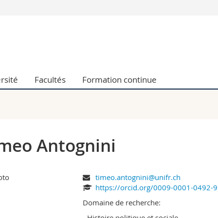
Vous êtes
Futurs étudia
Etudiants
conomiques et sociales et management
Médias
rsité
Facultés
Formation continue
 sciences humaines
Chercheurs
 l'éducation et de la formation
Collaborateu
t médecine
Doctorants
aire
meo Antognini
timeo.antognini@unifr.ch
https://orcid.org/0009-0001-0492-
Domaine de recherche:
- Histoire politique et sociale