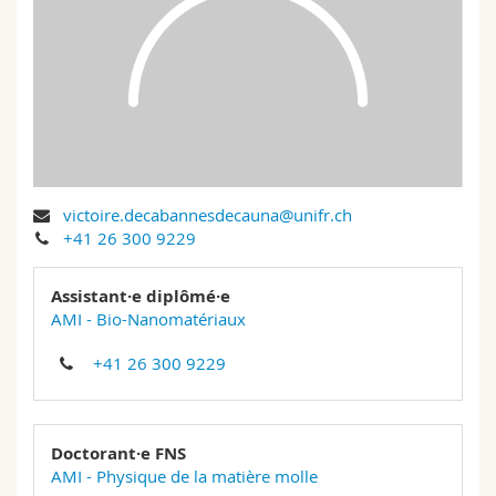
Sciences et médecine
Collaborateurs
Webmail
Interfacultaire
Doctorants
Programme des cours
MyUnifr
victoire.decabannesdecauna@unifr.ch
+41 26 300 9229
Assistant·e diplômé·e
AMI - Bio-Nanomatériaux
+41 26 300 9229
Doctorant·e FNS
AMI - Physique de la matière molle