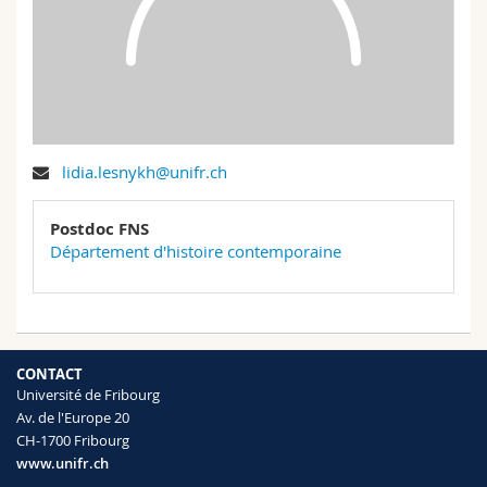
Sciences et médecine
Collaborateurs
Webmail
Interfacultaire
Doctorants
Programme des cours
MyUnifr
lidia.lesnykh@unifr.ch
Postdoc FNS
Département d'histoire contemporaine
CONTACT
Université de Fribourg
Av. de l'Europe 20
CH-1700 Fribourg
www.unifr.ch