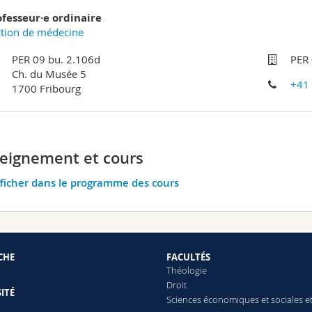
ofesseur·e ordinaire
tion de médecine
PER 09 bu. 2.106d
PER 
Ch. du Musée 5
+41
1700 Fribourg
eignement et cours
ficher dans le programme des cours
CHE
FACULTÉS
Théologie
Droit
ITÉ
Sciences économiques et sociales e