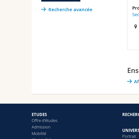
Pr
Recherche avancée
Sec
Ens
Af
ETUDES
RECHER
Offre d'études
Admission
UNIVERS
Mobilité
Portrait