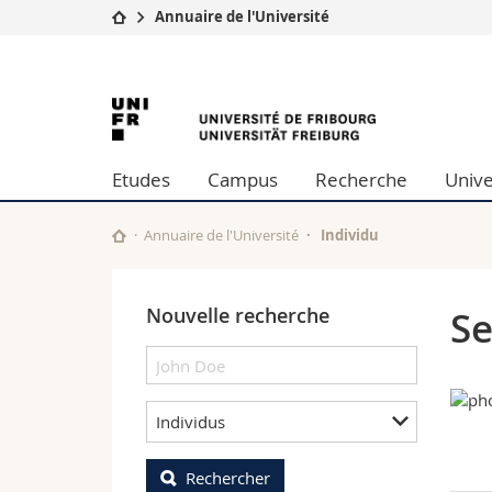
Annuaire de l'Université
Université
Facultés
University
Etudes
Théologie
Campus
Droit
of
Recherche
Sciences é
Etudes
Campus
Recherche
Unive
Université
Lettres et
Fribourg
Formation continue
Sciences de
Sciences e
Annuaire de l'Université
Individu
Interfacult
Nouvelle recherche
Se
Individus
Rechercher