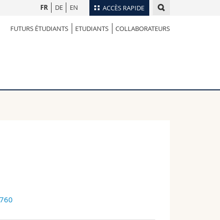
FR
DE
EN
ACCÈS RAPIDE
FUTURS ÉTUDIANTS
ETUDIANTS
COLLABORATEURS
Annuaire du personnel
Plan d'accès
nts
Bibliothèques
Webmail
rs
Programme des cours
MyUnifr
6760