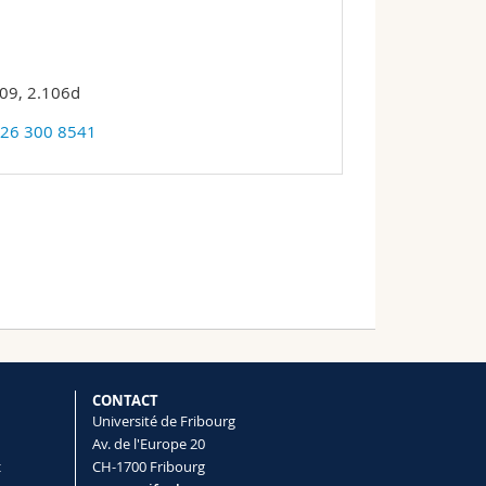
09, 2.106d
 26 300 8541
CONTACT
Université de Fribourg
Av. de l'Europe 20
t
CH-1700 Fribourg