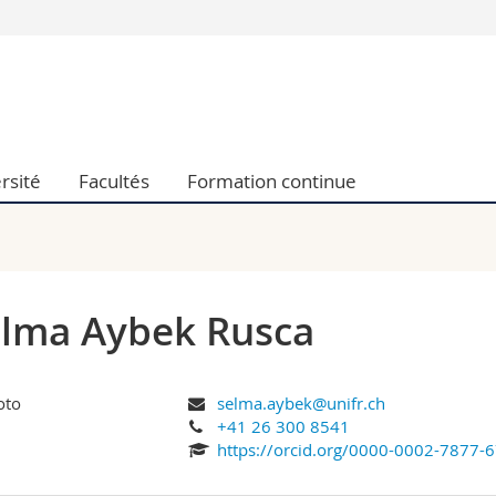
Vous êtes
Futurs étudia
Etudiants
conomiques et sociales et management
Médias
rsité
Facultés
Formation continue
 sciences humaines
Chercheurs
 l'éducation et de la formation
Collaborateu
t médecine
Doctorants
aire
lma Aybek Rusca
selma.aybek@unifr.ch
+41 26 300 8541
https://orcid.org/0000-0002-7877-