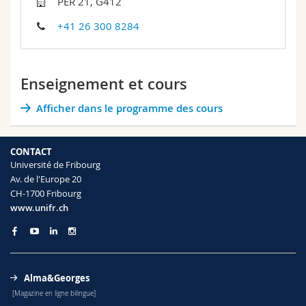
PER 21, G412
Sciences et médecine
Collaborateurs
Webmail
+41 26 300 8284
Interfacultaire
Doctorants
Programme des cours
Enseignement et cours
MyUnifr
Afficher dans le programme des cours
CONTACT
Université de Fribourg
Av. de l'Europe 20
CH-1700 Fribourg
www.unifr.ch
Alma&Georges
[Magazine en ligne bilingue]