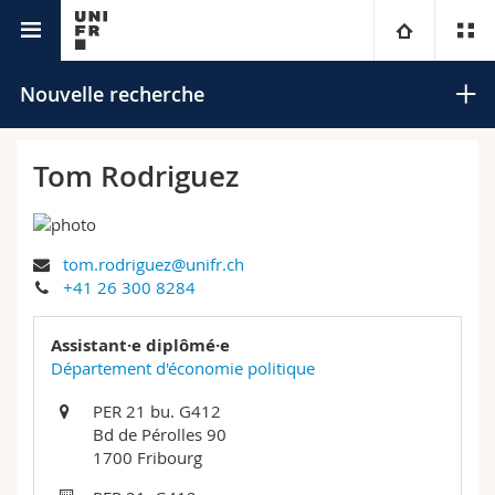
Annuaire de l'Université
Université
Nouvelle recherche
Facultés
Etudes
Tom Rodriguez
Vous êtes
Campus
Théologie
tom.rodriguez@unifr.ch
Recherche
Ressources
Droit
Futurs étudiants
Rechercher
+41 26 300 8284
Université
Sciences économiques et sociales et management
Etudiants
Annuaire du personnel
Assistant·e diplômé·e
Recherche avancée
Département d'économie politique
Formation continue
Lettres et sciences humaines
Médias
Plan d'accès
PER 21 bu. G412
Bd de Pérolles 90
Sciences de l'éducation et de la formation
Chercheurs
Bibliothèques
1700 Fribourg