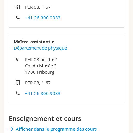
Sciences et médecine
Collaborateurs
Webmail
PER 08, 1.67
+41 26 300 9033
Interfacultaire
Doctorants
Programme des cours
MyUnifr
Maître-assistant·e
Département de physique
PER 08 bu. 1.67
Ch. du Musée 3
1700 Fribourg
PER 08, 1.67
+41 26 300 9033
Enseignement et cours
Afficher dans le programme des cours