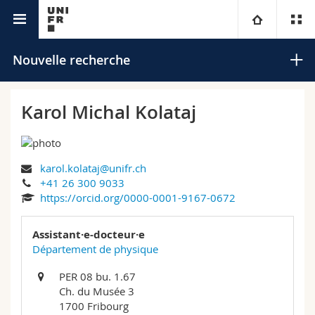
Annuaire de l'Université
Université
Nouvelle recherche
Facultés
Etudes
Karol Michal Kolataj
Vous êtes
Campus
Théologie
karol.kolataj@unifr.ch
Recherche
Ressources
Droit
Futurs étudiants
Rechercher
+41 26 300 9033
https://orcid.org/0000-0001-9167-0672
Université
Sciences économiques et sociales et management
Etudiants
Annuaire du personnel
Recherche avancée
Assistant·e-docteur·e
Formation continue
Lettres et sciences humaines
Département de physique
Médias
Plan d'accès
PER 08 bu. 1.67
Sciences de l'éducation et de la formation
Chercheurs
Bibliothèques
Ch. du Musée 3
1700 Fribourg