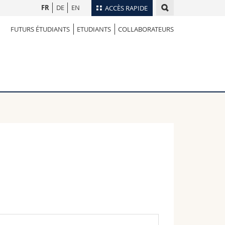
FR
DE
EN
ACCÈS RAPIDE
FUTURS ÉTUDIANTS
ETUDIANTS
COLLABORATEURS
Annuaire du personnel
Plan d'accès
nts
Bibliothèques
Webmail
rs
Programme des cours
MyUnifr