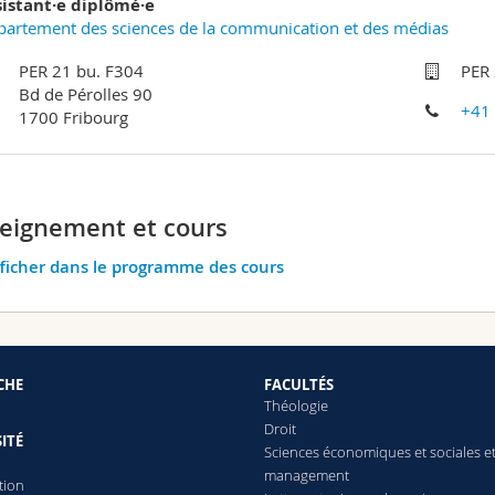
sistant·e diplômé·e
artement des sciences de la communication et des médias
PER 21 bu. F304
PER 
Bd de Pérolles 90
+41
1700 Fribourg
eignement et cours
ficher dans le programme des cours
CHE
FACULTÉS
Théologie
Droit
ITÉ
Sciences économiques et sociales e
management
tion