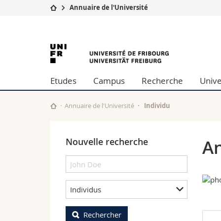
Annuaire de l'Université
Université
Facultés
University
Etudes
Théologie
Campus
Droit
of
Recherche
Sciences é
Etudes
Campus
Recherche
Unive
Université
Lettres et
Fribourg
Formation continue
Sciences de
Sciences e
Annuaire de l'Université
Individu
Interfacult
Nouvelle recherche
An
Individus
Rechercher