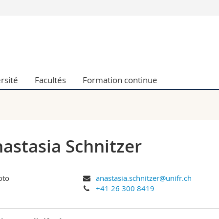
Vous êtes
Futurs étudia
Etudiants
conomiques et sociales et management
Médias
rsité
Facultés
Formation continue
 sciences humaines
Chercheurs
 l'éducation et de la formation
Collaborateu
t médecine
Doctorants
aire
astasia Schnitzer
anastasia.schnitzer@unifr.ch
+41 26 300 8419