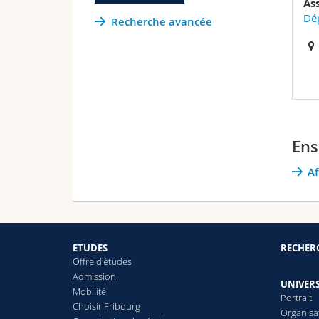
As
Dép
Recherche avancée
Ens
Af
ETUDES
RECHER
Offre d'études
Admission
UNIVERS
Mobilité
Portrait
Choisir Fribourg
Organisa