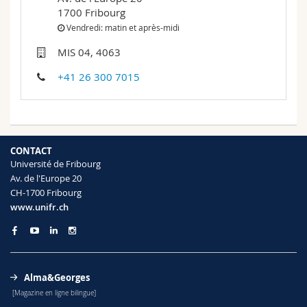
Sciences et médecine
Collaborateurs
Webmail
1700 Fribourg
Vendredi: matin et après-midi
Interfacultaire
Doctorants
Programme des cours
MIS 04, 4063
+41 26 300 7015
MyUnifr
CONTACT
Université de Fribourg
Av. de l'Europe 20
CH-1700 Fribourg
www.unifr.ch
Alma&Georges
[Magazine en ligne bilingue]