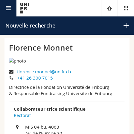
Annuaire de l'Université
Université
Nouvelle recherche
Facultés
Etudes
Florence Monnet
Vous êtes
Campus
Théologie
florence.monnet@unifr.ch
Recherche
Ressources
Droit
Futurs étudiants
Rechercher
+41 26 300 7015
Directrice de la Fondation Université de Fribourg
Université
Sciences économiques et sociales et management
Etudiants
Annuaire du personnel
& Responsable Fundraising Université de Fribourg
Recherche avancée
Formation continue
Lettres et sciences humaines
Médias
Plan d'accès
Collaborateur·trice scientifique
Rectorat
Sciences de l'éducation et de la formation
Chercheurs
Bibliothèques
MIS 04 bu. 4063
Av. de l'Europe 20