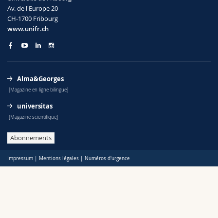
Sciences et médecine
Collaborateurs
Webmail
Av. de l'Europe 20
CH-1700 Fribourg
www.unifr.ch
Interfacultaire
Doctorants
Programme des cours
MyUnifr
Alma&Georges
[Magazine en ligne bilingue]
universitas
[Magazine scientifique]
Abonnements
Impressum
|
Mentions légales
|
Numéros d'urgence