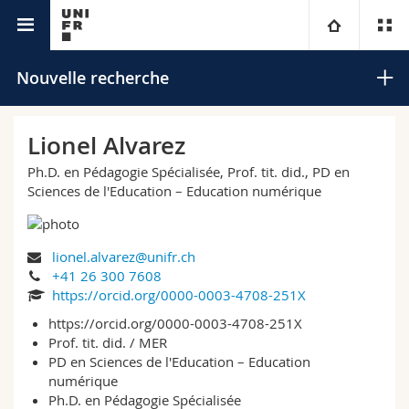
Annuaire de l'Université
Université
Nouvelle recherche
Facultés
Etudes
Lionel Alvarez
Ph.D. en Pédagogie Spécialisée, Prof. tit. did., PD en
Vous êtes
Campus
Théologie
Sciences de l'Education – Education numérique
Recherche
Ressources
Droit
Futurs étudiants
Rechercher
lionel.alvarez@unifr.ch
Université
Sciences économiques et sociales et management
Etudiants
Annuaire du personnel
+41 26 300 7608
Recherche avancée
https://orcid.org/0000-0003-4708-251X
Formation continue
Lettres et sciences humaines
https://orcid.org/0000-0003-4708-251X
Médias
Plan d'accès
Prof. tit. did. / MER
PD en Sciences de l'Education – Education
Sciences de l'éducation et de la formation
Chercheurs
Bibliothèques
numérique
Ph.D. en Pédagogie Spécialisée