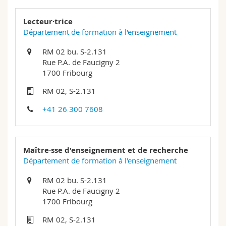
Sciences et médecine
Collaborateurs
Webmail
Lecteur·trice
Département de formation à l'enseignement
Interfacultaire
Doctorants
Programme des cours
RM 02 bu. S-2.131
Rue P.A. de Faucigny 2
MyUnifr
1700 Fribourg
RM 02, S-2.131
+41 26 300 7608
Maître·sse d'enseignement et de recherche
Département de formation à l'enseignement
RM 02 bu. S-2.131
Rue P.A. de Faucigny 2
1700 Fribourg
RM 02, S-2.131