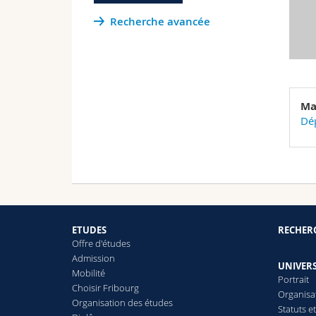
Recherche avancée
Ma
Dép
ETUDES
RECHER
Offre d'études
Admission
UNIVERS
Mobilité
Portrait
Choisir Fribourg
Organisa
Organisation des études
Statuts e