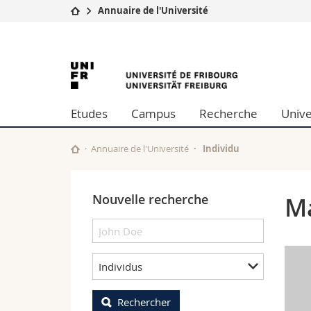
Annuaire de l'Université
Université
Facultés
University
Etudes
Théologie
Campus
Droit
of
Recherche
Sciences é
Etudes
Campus
Recherche
Unive
Université
Lettres et
Fribourg
Formation continue
Sciences de
Sciences e
Annuaire de l'Université
Individu
Interfacult
Nouvelle recherche
Ma
Individus
Rechercher