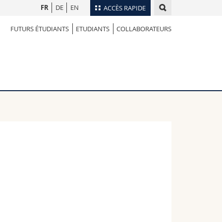
FR
DE
EN
ACCÈS RAPIDE
FUTURS ÉTUDIANTS
ETUDIANTS
COLLABORATEURS
Annuaire du personnel
Plan d'accès
nts
Bibliothèques
Webmail
rs
Programme des cours
MyUnifr