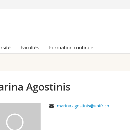
Vous êtes
Futurs étudia
Etudiants
conomiques et sociales et management
Médias
rsité
Facultés
Formation continue
 sciences humaines
Chercheurs
 l'éducation et de la formation
Collaborateu
t médecine
Doctorants
aire
rina Agostinis
marina.agostinis@unifr.ch