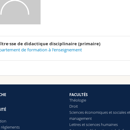
ître·sse de didactique disciplinaire (primaire)
artement de formation à l'enseignement
CHE
FACULTÉS
Théologie
Droit
ITÉ
Sciences économiques et sociales e
management
tion
Lettres
et sciences humaines
t règlements