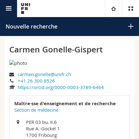
Annuaire de l'Université
Université
Nouvelle recherche
Facultés
Etudes
Carmen Gonelle-Gispert
Vous êtes
Campus
Théologie
carmen.gonelle@unifr.ch
Recherche
Ressources
Droit
Futurs étudiants
Rechercher
+41 26 300 8526
https://orcid.org/0000-0003-3789-6464
Université
Sciences économiques et sociales et management
Etudiants
Annuaire du personnel
Recherche avancée
Maître·sse d'enseignement et de recherche
Formation continue
Lettres et sciences humaines
Section de médecine
Médias
Plan d'accès
PER 03 bu. II.6
Sciences de l'éducation et de la formation
Chercheurs
Bibliothèques
Rue A.-Gockel 1
1700 Fribourg