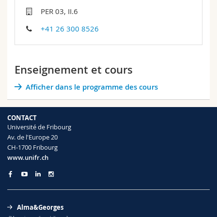
Sciences et médecine
Collaborateurs
Webmail
PER 03, II.6
+41 26 300 8526
Interfacultaire
Doctorants
Programme des cours
MyUnifr
Enseignement et cours
Afficher dans le programme des cours
CONTACT
Université de Fribourg
Av. de l'Europe 20
CH-1700 Fribourg
www.unifr.ch
Alma&Georges