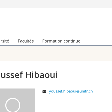
Vous êtes
Futurs étudia
Etudiants
conomiques et sociales et management
Médias
rsité
Facultés
Formation continue
 sciences humaines
Chercheurs
 l'éducation et de la formation
Collaborateu
t médecine
Doctorants
aire
ussef Hibaoui
youssef.hibaoui@unifr.ch