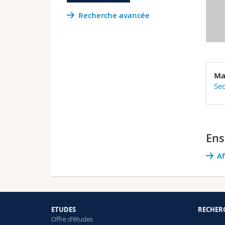
Recherche avancée
Ma
Sec
Ens
Af
ETUDES
RECHER
Offre d'études