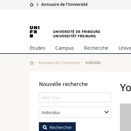
Annuaire de l'Université
Université
Facultés
University
Etudes
Théologie
Campus
Droit
of
Recherche
Sciences é
Etudes
Campus
Recherche
Unive
Université
Lettres et
Fribourg
Formation continue
Sciences de
Sciences e
Annuaire de l'Université
Individu
Interfacult
Nouvelle recherche
Yo
Individus
Rechercher