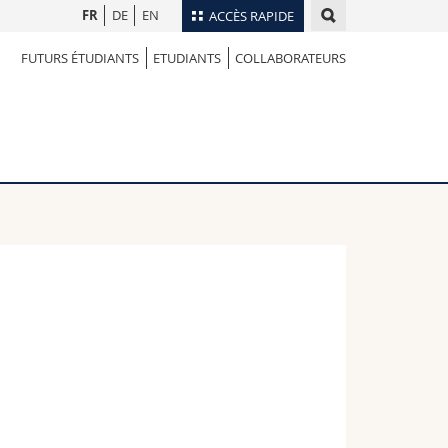
FR
DE
EN
ACCÈS RAPIDE
FUTURS ÉTUDIANTS
ETUDIANTS
COLLABORATEURS
Annuaire du personnel
Plan d'accès
nts
Bibliothèques
Webmail
rs
Programme des cours
MyUnifr