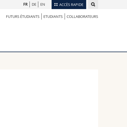
FR
DE
EN
ACCÈS RAPIDE
FUTURS ÉTUDIANTS
ETUDIANTS
COLLABORATEURS
Annuaire du personnel
Plan d'accès
nts
Bibliothèques
Webmail
rs
Programme des cours
MyUnifr