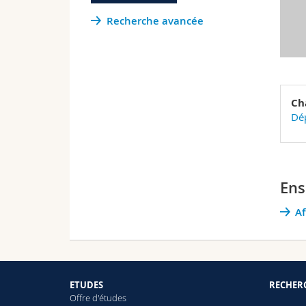
Recherche avancée
Ch
Dép
Ens
Af
ETUDES
RECHER
Offre d'études