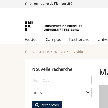
Annuaire de l'Université
Université
Facultés
University
Etudes
Théologie
Campus
Droit
of
Recherche
Sciences é
Etudes
Campus
Recherche
Unive
Université
Lettres et
Fribourg
Formation continue
Sciences de
Sciences e
Annuaire de l'Université
Individu
Interfacult
Nouvelle recherche
M
Individus
Rechercher