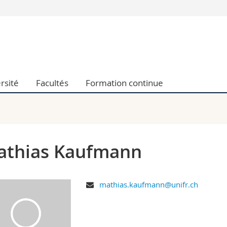
Vous êtes
Futurs étudia
Etudiants
conomiques et sociales et management
Médias
rsité
Facultés
Formation continue
 sciences humaines
Chercheurs
 l'éducation et de la formation
Collaborateu
t médecine
Doctorants
aire
athias Kaufmann
mathias.kaufmann@unifr.ch