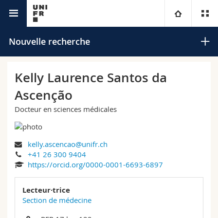
Annuaire de l'Université
Université
Nouvelle recherche
Facultés
Etudes
Kelly Laurence Santos da
Ascenção
Vous êtes
Campus
Théologie
Docteur en sciences médicales
Recherche
Ressources
Droit
Futurs étudiants
Rechercher
kelly.ascencao@unifr.ch
Université
Sciences économiques et sociales et management
Etudiants
Annuaire du personnel
+41 26 300 9404
Recherche avancée
https://orcid.org/0000-0001-6693-6897
Formation continue
Lettres et sciences humaines
Médias
Plan d'accès
Lecteur·trice
Sciences de l'éducation et de la formation
Chercheurs
Bibliothèques
Section de médecine