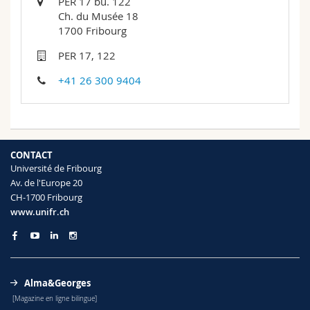
PER 17 bu. 122
Sciences et médecine
Collaborateurs
Webmail
Ch. du Musée 18
1700 Fribourg
Interfacultaire
Doctorants
Programme des cours
PER 17, 122
+41 26 300 9404
MyUnifr
CONTACT
Université de Fribourg
Av. de l'Europe 20
CH-1700 Fribourg
www.unifr.ch
Alma&Georges
[Magazine en ligne bilingue]